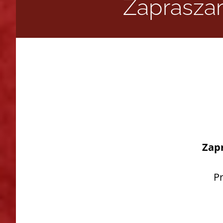
Zaprasza
Zap
P