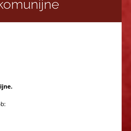
komunijne
jne.
b: