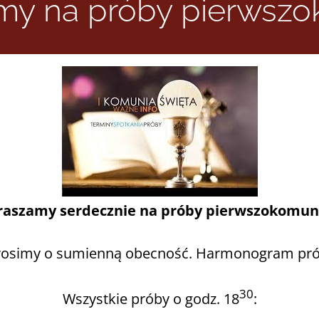
my na próby pierwszo
raszamy serdecznie na próby pierwszokomuni
rosimy o sumienną obecność. Harmonogram pró
30
Wszystkie próby o godz. 18
: