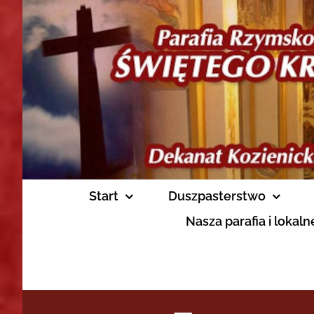
Skip
to
content
Start
Duszpasterstwo
Nasza parafia i lokal