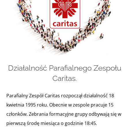
Informacje i media katolickie
Nasza parafia i lokalne wspólnoty
Zamówienia Publiczne
Działalność Parafialnego Zespołu
Polski Ład
Caritas.
Kontakt
Parafialny Zespół Caritas rozpoczął działalność 18
kwietnia 1995 roku. Obecnie w zespole pracuje 15
członków. Zebrania formacyjne grupy odbywają się w
pierwszą środę miesiąca o godzinie 18:45.