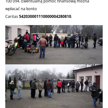
100 094. Ewentualną pomoc finansową można
wpłacać na konto
Caritas
542030001110000004280810
.