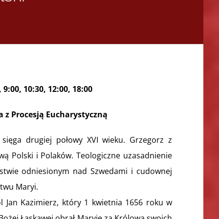
9:00, 10:30, 12:00, 18:00
 z Procesją Eucharystyczną
 sięga drugiej połowy XVI wieku. Grzegorz z
ą Polski i Polaków. Teologiczne uzasadnienie
cięstwie odniesionym nad Szwedami i cudownej
twu Maryi.
l Jan Kazimierz, który 1 kwietnia 1656 roku w
ożej Łaskawej obrał Maryję za Królową swoich