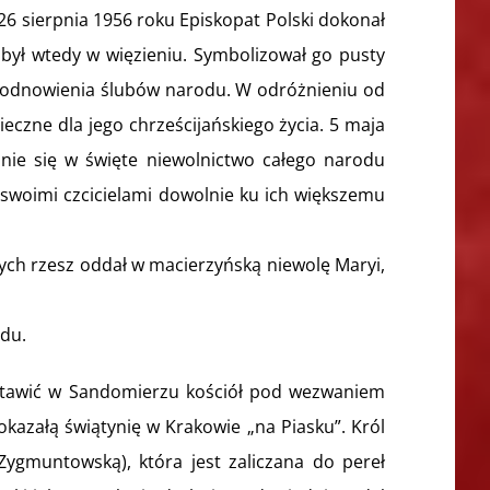
26 sierpnia 1956 roku Episkopat Polski dokonał
i był wtedy w więzieniu. Symbolizował go pusty
t odnowienia ślubów narodu. W odróżnieniu od
czne dla jego chrześcijańskiego życia. 5 maja
anie się w święte niewolnictwo całego narodu
ć swoimi czcicielami dowolnie ku ich większemu
nych rzesz oddał w macierzyńską niewolę Maryi,
odu.
ystawić w Sandomierzu kościół pod wezwaniem
okazałą świątynię w Krakowie „na Piasku”. Król
Zygmuntowską), która jest zaliczana do pereł