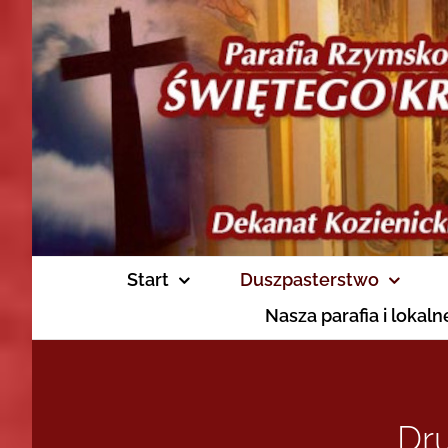
Skip
to
content
Start
Duszpasterstwo
Nasza parafia i lokal
Dr