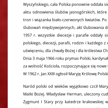
Wyszyńskiego, cała Polska ponownie oddała się
aktu odnowienia ślubów jasnogórskich, które p
tron i wiązanka biało-czerwonych kwiatów. P
ślubowań międzywojennych, akt ślubowania dot
1957 r. wszystkie diecezje i parafie oddały
polskiego, diecezji, parafii, rodzin i każdeg
uświęceniu, dla chwały Bożej i dla królestwa C
Dnia 3 maja 1966 roku prymas Polski, kardynał
za wolność Kościoła, rozpoczynające się nowe ty
W 1962 r. Jan XXIII ogłosił Maryję Królowę Pol
Naród polski od wieków wyjątkowo czcił Mar
Matki Bożej. Władysław Herman, uleczony cudow
Zygmunt I Stary przy katedrze krakowskiej w