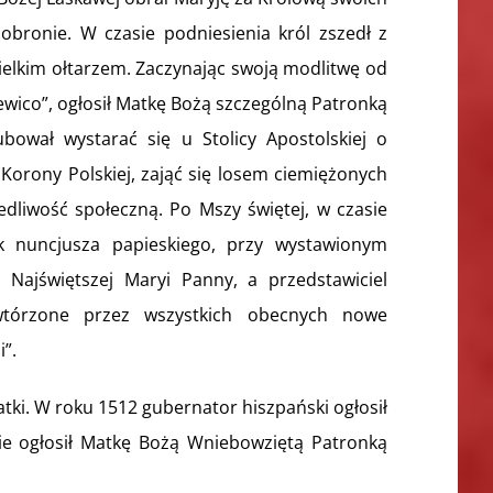
 obronie. W czasie podniesienia król zszedł z
 wielkim ołtarzem. Zaczynając swoją modlitwę od
ewico”, ogłosił Matkę Bożą szczególną Patronką
lubował wystarać się u Stolicy Apostolskiej o
Korony Polskiej, zająć się losem ciemiężonych
dliwość społeczną. Po Mszy świętej, w czasie
ąk nuncjusza papieskiego, przy wystawionym
Najświętszej Maryi Panny, a przedstawiciel
owtórzone przez wszystkich obecnych nowe
”.
tki. W roku 1512 gubernator hiszpański ogłosił
ście ogłosił Matkę Bożą Wniebowziętą Patronką