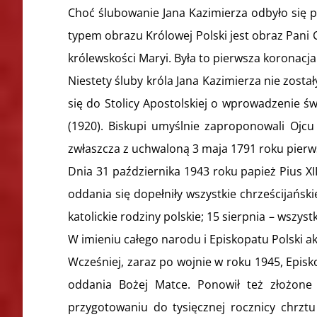
Choć ślubowanie Jana Kazimierza odbyło się p
typem obrazu Królowej Polski jest obraz Pani
królewskości Maryi. Była to pierwsza koronacj
Niestety śluby króla Jana Kazimierza nie zosta
się do Stolicy Apostolskiej o wprowadzenie św
(1920). Biskupi umyślnie zaproponowali Ojcu
zwłaszcza z uchwaloną 3 maja 1791 roku pierw
Dnia 31 października 1943 roku papież Pius XI
oddania się dopełniły wszystkie chrześcijański
katolickie rodziny polskie; 15 sierpnia – wszyst
W imieniu całego narodu i Episkopatu Polski a
Wcześniej, zaraz po wojnie w roku 1945, Epis
oddania Bożej Matce. Ponowił też złożone 
przygotowaniu do tysięcznej rocznicy chrztu 