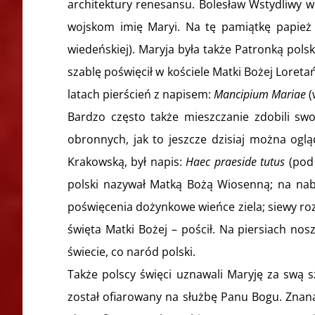
architektury renesansu. Bolesław Wstydliwy 
wojskom imię Maryi. Na tę pamiątkę papież b
wiedeńskiej). Maryja była także Patronką pol
szablę poświęcił w kościele Matki Bożej Loret
latach pierścień z napisem:
Mancipium Mariae
(
Bardzo często także mieszczanie zdobili sw
obronnych, jak to jeszcze dzisiaj można ogl
Krakowską, był napis:
Haec praeside tutus
(pod 
polski nazywał Matką Bożą Wiosenną; na nab
poświęcenia dożynkowe wieńce ziela; siewy ro
święta Matki Bożej – pościł. Na piersiach nos
świecie, co naród polski.
Także polscy święci uznawali Maryję za swą s
został ofiarowany na służbę Panu Bogu. Znana