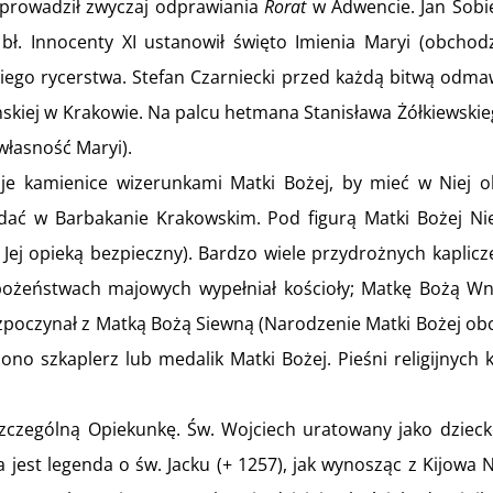
wprowadził zwyczaj odprawiania
Rorat
w Adwencie. Jan Sobi
ł. Innocenty XI ustanowił święto Imienia Maryi (obchod
skiego rycerstwa. Stefan Czarniecki przed każdą bitwą odma
ańskiej w Krakowie. Na palcu hetmana Stanisława Żółkiewski
własność Maryi).
oje kamienice wizerunkami Matki Bożej, by mieć w Niej 
ądać w Barbakanie Krakowskim. Pod figurą Matki Bożej N
Jej opieką bezpieczny). Bardzo wiele przydrożnych kaplic
ożeństwach majowych wypełniał kościoły; Matkę Bożą Wni
zpoczynał z Matką Bożą Siewną (Narodzenie Matki Bożej obc
zono szkaplerz lub medalik Matki Bożej. Pieśni religijnych
zczególną Opiekunkę. Św. Wojciech uratowany jako dzieck
 jest legenda o św. Jacku (+ 1257), jak wynosząc z Kijowa 