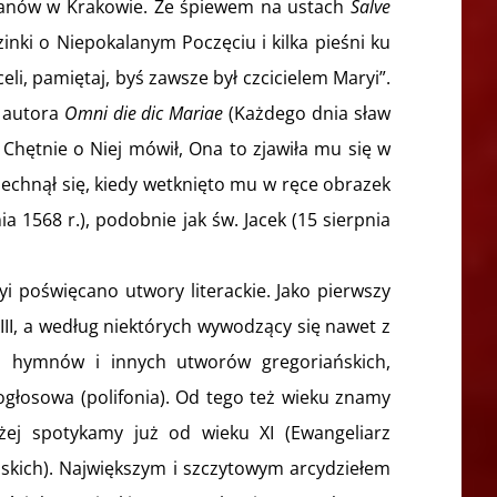
inikanów w Krakowie. Ze śpiewem na ustach
Salve
zinki o Niepokalanym Poczęciu i kilka pieśni ku
eli, pamiętaj, byś zawsze był czcicielem Maryi”.
 autora
Omni die dic Mariae
(Każdego dnia sław
 Chętnie o Niej mówił, Ona to zjawiła mu się w
echnął się, kiedy wetknięto mu w ręce obrazek
a 1568 r.), podobnie jak św. Jacek (15 sierpnia
yi poświęcano utwory literackie. Jako pierwszy
III, a według niektórych wywodzący się nawet z
i, hymnów i innych utworów gregoriańskich,
ogłosowa (polifonia). Od tego też wieku znamy
ożej spotykamy już od wieku XI (Ewangeliarz
ńskich). Największym i szczytowym arcydziełem