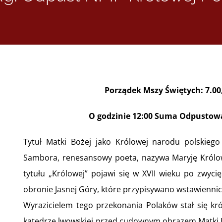
Porządek Mszy Świętych: 7.00, 
O godzinie 12:00 Suma Odpustowa
Tytuł Matki Bożej jako Królowej narodu polskiego
Sambora, renesansowy poeta, nazywa Maryję Królow
tytułu „Królowej” pojawi się w XVII wieku po zwy
obronie Jasnej Góry, które przypisywano wstawiennic
Wyrazicielem tego przekonania Polaków stał się kró
katedrze lwowskiej przed cudownym obrazem Matki B