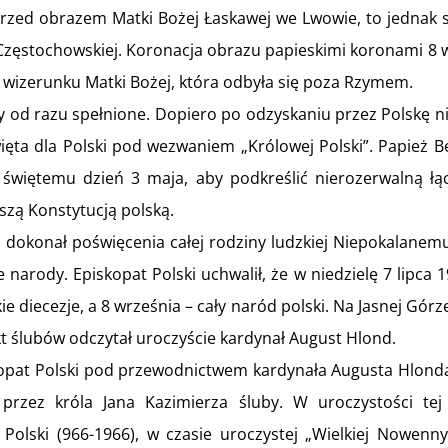
rzed obrazem Matki Bożej Łaskawej we Lwowie, to jednak s
 Częstochowskiej. Koronacja obrazu papieskimi koronami 8
a wizerunku Matki Bożej, która odbyła się poza Rzymem.
ły od razu spełnione. Dopiero po odzyskaniu przez Polskę ni
ięta dla Polski pod wezwaniem „Królowej Polski”. Papież Be
 świętemu dzień 3 maja, aby podkreślić nierozerwalną ł
szą Konstytucją polską.
I dokonał poświęcenia całej rodziny ludzkiej Niepokalanem
e narody. Episkopat Polski uchwalił, że w niedzielę 7 lipc
kie diecezje, a 8 września – cały naród polski. Na Jasnej Górze
kt ślubów odczytał uroczyście kardynał August Hlond.
kopat Polski pod przewodnictwem kardynała Augusta Hlonda 
przez króla Jana Kazimierza śluby. W uroczystości tej
Polski (966-1966), w czasie uroczystej „Wielkiej Nowenn