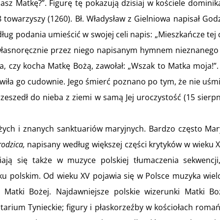
awiasz Matkę?”. Figurę tę pokazują dzisiaj w kościele dom
8 towarzyszy (1260). Bł. Władysław z Gielniowa napisał God
ług podania umieścić w swojej celi napis: „Mieszkańcze tej c
z własnoręcznie przez niego napisanym hymnem nieznanego
ła, czy kocha Matkę Bożą, zawołał: „Wszak to Matka moja!”.
owiła go cudownie. Jego śmierć poznano po tym, że nie uśmi
rzeszedł do nieba z ziemi w samą Jej uroczystość (15 sierpni
dużych i znanych sanktuariów maryjnych. Bardzo często Mar
odzica,
napisany według większej części krytyków w wieku X
ają się także w muzyce polskiej tłumaczenia sekwencj
zyku polskim. Od wieku XV pojawia się w Polsce muzyka wiel
 Matki Bożej. Najdawniejsze polskie wizerunki Matki B
tarium Tynieckie; figury i płaskorzeźby w kościołach roma