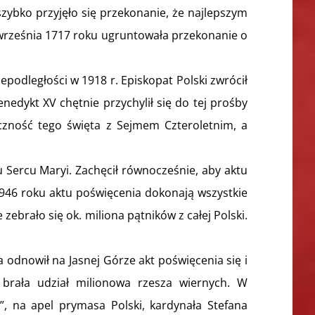
zybko przyjęło się przekonanie, że najlepszym
 września 1717 roku ugruntowała przekonanie o
epodległości w 1918 r. Episkopat Polski zwrócił
nedykt XV chętnie przychylił się do tej prośby
ączność tego święta z Sejmem Czteroletnim, a
u Sercu Maryi. Zachęcił równocześnie, aby aktu
a 1946 roku aktu poświęcenia dokonają wszystkie
 zebrało się ok. miliona pątników z całej Polski.
odnowił na Jasnej Górze akt poświęcenia się i
 brała udział milionowa rzesza wiernych. W
y”, na apel prymasa Polski, kardynała Stefana