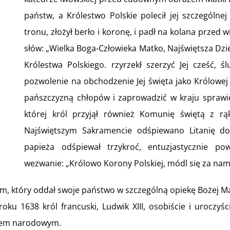
państw, a Królestwo Polskie polecił jej szczególnej
tronu, złożył berło i koronę, i padł na kolana przed
słów: „Wielka Boga-Człowieka Matko, Najświętsza Dzi
Królestwa Polskiego. rzyrzekł szerzyć Jej cześć, ś
pozwolenie na obchodzenie Jej święta jako Królowej 
pańszczyzną chłopów i zaprowadzić w kraju sprawie
której król przyjął również Komunię świętą z r
Najświętszym Sakramencie odśpiewano Litanię do 
papieża odśpiewał trzykroć, entuzjastycznie p
wezwanie: „Królowo Korony Polskiej, módl się za nami
ym, który oddał swoje państwo w szczególną opiekę Bożej Ma
ku 1638 król francuski, Ludwik XIII, osobiście i uroczy
iętem narodowym.