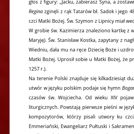
głos z figury: „Jacku, zabierasz Syna, a zost
Regina
zginęli z rąk Tatarów bł. Sadok i jego 4
czci Matki Bożej. Św. Szymon z Lipnicy miał wed
W grobie św. Kazimierza znaleziono kartkę 
Maryję). Św. Stanisław Kostka, zapytany z nag
Wiedniu, dała mu na ręce Dziecię Boże i uzdr
Matki Bożej. Uprosił sobie u Matki Bożej, że p
1257 r.).
Na terenie Polski znajduje się kilkadziesiąt 
utwór w języku polskim podaje się hymn
Bogar
czasów św. Wojciecha. Od wieku XIV pojawi
liturgicznych. Powstają pierwsze pieśni w ję
kompozytorów, którzy pisali utwory ku czci
Emmeriański, Ewangeliarz Pułtuski i Sakramen