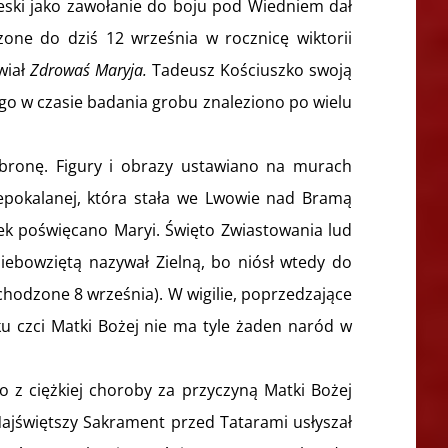
eski jako zawołanie do boju pod Wiedniem dał
zone do dziś 12 września w rocznicę wiktorii
wiał
Zdrowaś Maryja.
Tadeusz Kościuszko swoją
ego w czasie badania grobu znaleziono po wielu
obronę. Figury i obrazy ustawiano na murach
iepokalanej, która stała we Lwowie nad Bramą
zek poświęcano Maryi. Święto Zwiastowania lud
ebowziętą nazywał Zielną, bo niósł wtedy do
hodzone 8 września). W wigilie, poprzedzające
 ku czci Matki Bożej nie ma tyle żaden naród w
o z ciężkiej choroby za przyczyną Matki Bożej
Najświętszy Sakrament przed Tatarami usłyszał