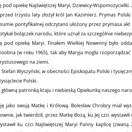
 pod opiekę Najświętszej Maryi, Dziewicy-Wspomożycielki. 
rzed trzystu laty złożył król Jan Kazimierz. Prymas Polsk
o sumie pontyfikalnej odczytano ułożony przez prymasa ak
ykał bolączek narodu, które uznał za szczególnie niebezpie
 się pod opiekę Maryi. Finałem Wielkiej Nowenny było odd
o z osobna (w roku 1965), tak aby Maryja mogła rozporządza
hrystusowego na ziemi.
 Stefan Wyszyński, w obecności Episkopatu Polski i tysięcz
siąclecie Polski.
ski główną patronką kraju i niebieską Opiekunką naszego nar
yję jako swoją Matkę i Królową. Bolesław Chrobry miał w
nie, jak twierdził, przez Matkę Bożą, ku Jej czci wystawił 
ystawił ku czci Najświętszej Maryi Panny kaplicę (zwaną 