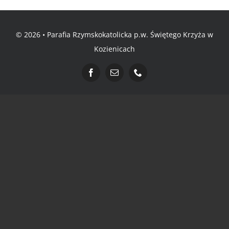
Informacje i media katolickie
© 2026 • Parafia Rzymskokatolicka p.w. Świętego Krzyża w
Kozienicach
Nasza parafia i lokalne wspólnoty
Zamówienia Publiczne
Polski Ład
Kontakt