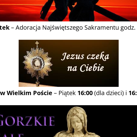
tek
– Adoracja Najświętszego Sakramentu godz.
w Wielkim Poście
– Piątek
16:00
(dla dzieci) i
16