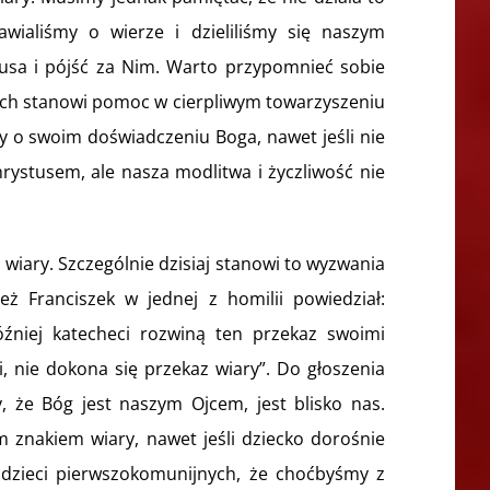
wialiśmy o wierze i dzieliliśmy się naszym
sa i pójść za Nim. Warto przypomnieć sobie
niech stanowi pomoc w cierpliwym towarzyszeniu
my o swoim doświadczeniu Boga, nawet jeśli nie
hrystusem, ale nasza modlitwa i życzliwość nie
iary. Szczególnie dzisiaj stanowi to wyzwania
ż Franciszek w jednej z homilii powiedział:
óźniej katecheci rozwiną ten przekaz swoimi
ci, nie dokona się przekaz wiary”. Do głoszenia
, że Bóg jest naszym Ojcem, jest blisko nas.
 znakiem wiary, nawet jeśli dziecko dorośnie
dzieci pierwszokomunijnych, że choćbyśmy z