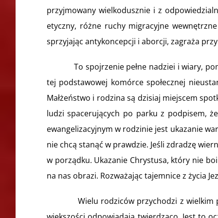
przyjmowany wielkodusznie i z odpowiedzialno
etyczny, różne ruchy migracyjne wewnętrzne 
sprzyjając antykoncepcji i aborcji, zagraża prz
To spojrzenie pełne nadziei i wiary, pomimo
tej podstawowej komórce społecznej nieustan
Małżeństwo i rodzina są dzisiaj miejscem spot
ludzi spacerujących po parku z podpisem, że 
ewangelizacyjnym w rodzinie jest ukazanie war
nie chcą stanąć w prawdzie. Jeśli zdradzę wie
w porządku. Ukazanie Chrystusa, który nie boi
na nas obrazi. Rozważając tajemnice z życia 
Wielu rodziców przychodzi z wielkim proble
większości odpowiadają twierdząco. Jest to o