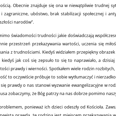
ścią. Obecnie znajduje się ona w niewątpliwie trudnej syt
i zagraniczne, ubóstwo, brak stabilizacji społecznej i 
yszłości narodów”.
 świadomości trudności jakie doświadczają współczesne ro
nie przestrzeń przekazywania wartości, uczenia się miłoś
kania z trudnościami. Kiedyś widziałem przepiękny obrazek
kiedyś jak coś się zepsuło to się to naprawiało, a dzis
tości prawdy i wierności. Spotkałem wiele rodzin rozbitych,
rność to oczywiście próbuje to sobie wytłumaczyć i nierzad
 się prawdy o nas stanowi wyzwanie ewangelizacyjne w rodz
Jezusa zobaczymy, że Bóg patrzy na nas dobrze pomimo nasz
mem, ponieważ ich dzieci odeszły od Kościoła. Zawsze 
czywista prawda, że rodzina jest miejscem przekazywania wi