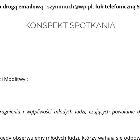
a drogą emailową :
szymmuch@wp.pl
, lub telefoniczną 
KONSPEKT SPOTKANIA
ci Modlitwy :
ragnienia i wątpliwości młodych ludzi, czujących powołanie d
iedy obserwujemy młodych ludzi, którzy wahają się odpowi