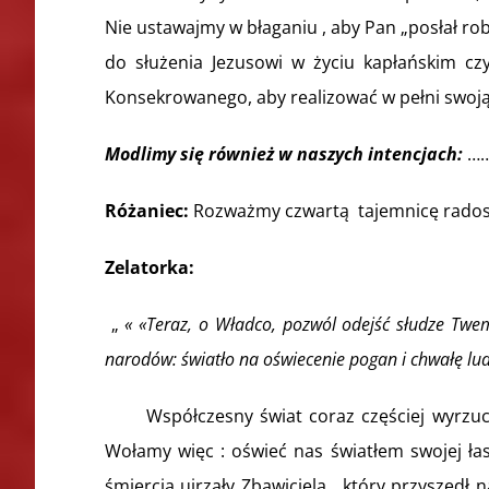
Nie ustawajmy w błaganiu , aby Pan „posłał rob
do służenia Jezusowi w życiu kapłańskim cz
Konsekrowanego, aby realizować w pełni swoją 
Modlimy się również w naszych intencjach:
……
Różaniec:
Rozważmy czwartą tajemnicę rado
Zelatorka
:
„
«
«Teraz, o Władco, pozwól odejść słudze Twe
narodów: światło na oświecenie pogan i chwałę lud
Współczesny świat coraz częściej wyrzuca C
Wołamy więc : oświeć nas światłem swojej łask
śmiercią ujrzały Zbawiciela , który przyszed