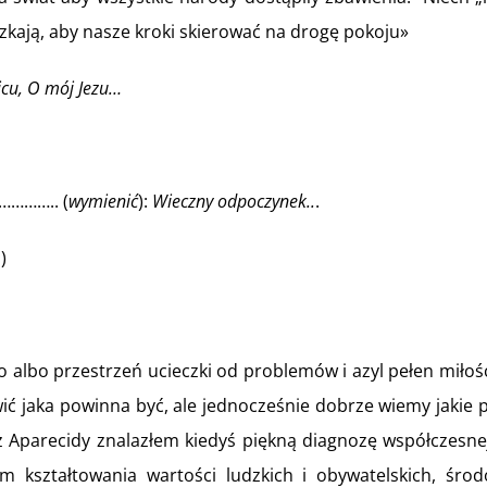
szkają, aby nasze kroki skierować na drogę pokoju»
cu, O mój Jezu…
………….. (
wymienić
):
Wieczny odpoczynek..
.
)
 przestrzeń ucieczki od problemów i azyl pełen miłości 
ić jaka powinna być, ale jednocześnie dobrze wiemy jakie p
parecidy znalazłem kiedyś piękną diagnozę współczesnej 
em kształtowania wartości ludzkich i obywatelskich, środ