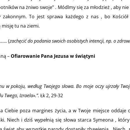
otników na żniwo swoje” . Módlmy się za młodzież , aby nie
y zakonnym. To jest sprawa każdego z nas , bo Kościół
misję tu na ziemi.
….. (
zachęcić do podania swoich osobistych intencji, np. o zdrowi
sną –
Ofiarowanie Pana Jezusa w świątyni
mu w pokoju, według Twojego słowa. Bo moje oczy ujrzały Twoj
u Twego, Izraela».”.
Łk 2, 29-32
iebie poza margines życia, a w Twoje miejsce oddaje c
i. Niech i dziś wypełnią się słowa starca Symeona , który
ł na świat aby wszystkie narody dostąpiły zbawienia. Niech