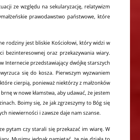
uacji ze względu na sekularyzację, relatywizm
antymałżeńskie prawodawstwo państwowe, które
dziny jest bliskie Kościołowi, który widzi w
ci bezinteresownej oraz przekazywania wiary.
 w Internecie przedstawiający dwójkę starszych
iaj wyrzuca się do kosza. Pierwszym wyzwaniem
 które cierpią, ponieważ niektórzy z małżonków
ko brnę w nowe kłamstwa, aby udawać, że jestem
inach. Boimy się, że jak zgrzeszymy to Bóg się
ych niewierności i zawsze daje nam szanse.
pytam czy starali się przekazać im wiarę. W
ary. Musimy jednak pamiętać, że nie działa to