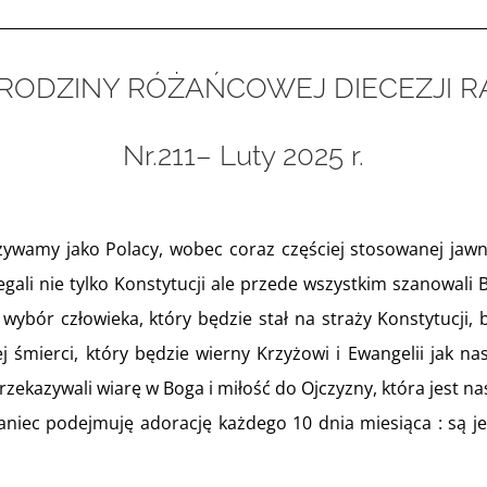
 RODZINY RÓŻAŃCOWEJ
DIECEZJI 
Nr.211– Luty 2025 r.
wamy jako Polacy, wobec coraz częściej stosowanej jawnej
egali nie tylko Konstytucji ale przede wszystkim szanowal
 wybór człowieka, który będzie stał na straży Konstytucji,
śmierci, który będzie wierny Krzyżowi i Ewangelii jak nasi
rzekazywali wiarę w Boga i miłość do Ojczyzny, która jest na
niec podejmuję adorację każdego 10 dnia miesiąca : są jes