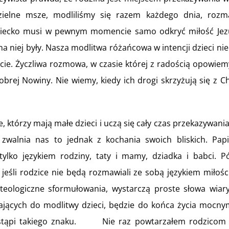
dzielne msze, modliliśmy się razem każdego dnia, rozma
dziecko musi w pewnym momencie samo odkryć miłość Jezu
 na niej były. Nasza modlitwa różańcowa w intencji dzieci 
życie. Życzliwa rozmowa, w czasie której z radością opowie
brej Nowiny. Nie wiemy, kiedy ich drogi skrzyżują się z C
zy mają małe dzieci i uczą się cały czas przekazywania w
zwalnia nas to jednak z kochania swoich bliskich. Papie
lko językiem rodziny, taty i mamy, dziadka i babci. P
, jeśli rodzice nie będą rozmawiali ze sobą językiem miłoś
eologiczne sformułowania, wystarczą proste słowa wiary
jących do modlitwy dzieci, będzie do końca życia mocnym
zastąpi takiego znaku. Nie raz powtarzałem rodzicom 