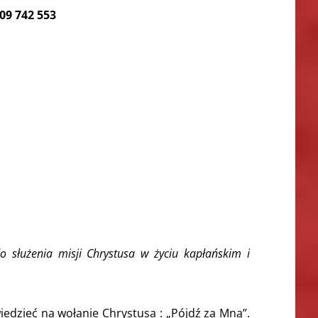
509 742 553
o służenia misji Chrystusa w życiu kapłańskim i
edzieć na wołanie Chrystusa : „Pójdź za Mną”.