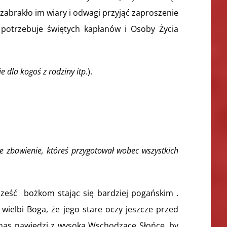
 zabrakło im wiary i odwagi przyjąć zaproszenie
 potrzebuje świętych kapłanów i Osoby Życia
e dla kogoś z rodziny itp
.).
e zbawienie, któreś przygotował wobec wszystkich
ześć bożkom stając się bardziej pogańskim .
 wielbi Boga, że jego stare oczy jeszcze przed
 „nas nawiedzi z wysoka Wschodzące Słońce, by