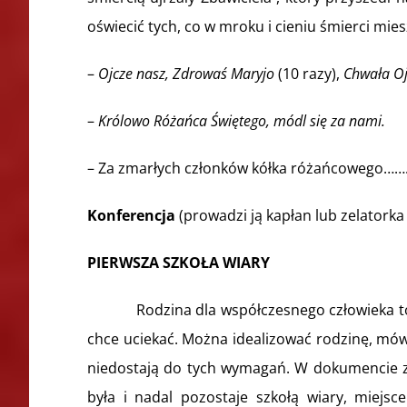
oświecić tych, co w mroku i cieniu śmierci mie
–
Ojcze nasz, Zdrowaś Maryjo
(10 razy),
Chwała Oj
–
Królowo Różańca Świętego, módl się za nami.
– Za zmarłych członków kółka różańcowego……
Konferencja
(prowadzi ją kapłan lub zelatorka 
PIERWSZA SZKOŁA WIARY
Rodzina dla współczesnego człowieka to albo
chce uciekać. Można idealizować rodzinę, mów
niedostają do tych wymagań. W dokumencie z A
była i nadal pozostaje szkołą wiary, miejsc