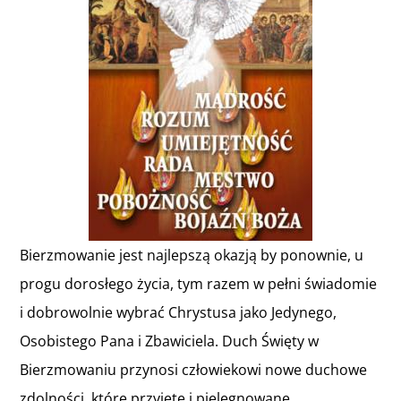
Informacje i media katolickie
Nasza parafia i lokalne wspólnoty
Zamówienia Publiczne
Polski Ład
Bierzmowanie jest najlepszą okazją by ponownie, u
Kontakt
progu dorosłego życia, tym razem w pełni świadomie
i dobrowolnie wybrać Chrystusa jako Jedynego,
Osobistego Pana i Zbawiciela. Duch Święty w
Bierzmowaniu przynosi człowiekowi nowe duchowe
zdolności, które przyjęte i pielęgnowane,