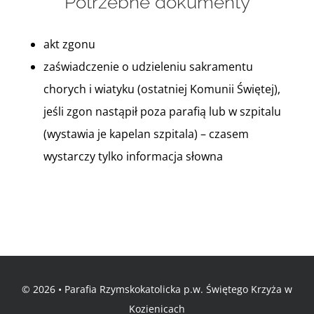
Potrzebne dokumenty
akt zgonu
zaświadczenie o udzieleniu sakramentu
chorych i wiatyku (ostatniej Komunii Świętej),
jeśli zgon nastąpił poza parafią lub w szpitalu
(wystawia je kapelan szpitala) – czasem
wystarczy tylko informacja słowna
© 2026 • Parafia Rzymskokatolicka p.w. Świętego Krzyża w
Kozienicach