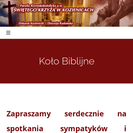
Skip
to
content
Toggle
Navigation
Start
Koło Biblijne
Duszpasterstwo
Nabożeństwa
Parafia
Zapraszamy serdecznie na
spotkania sympatyków i
Kancelaria