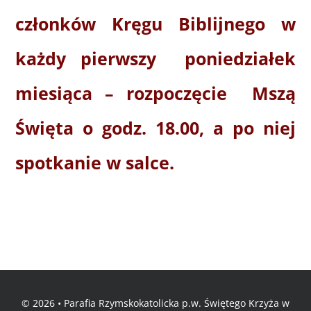
członków Kręgu Biblijnego w
Informacje i media katolickie
każdy pierwszy poniedziałek
Nasza parafia i lokalne wspólnoty
miesiąca – rozpoczęcie Mszą
Zamówienia Publiczne
Święta o godz. 18.00, a po niej
spotkanie w salce.
Polski Ład
Kontakt
© 2026 • Parafia Rzymskokatolicka p.w. Świętego Krzyża w