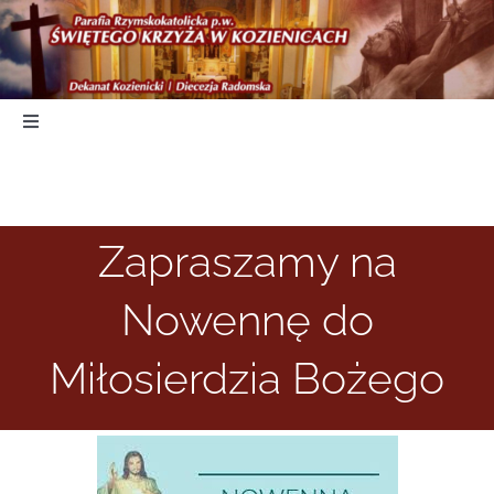
Skip
to
content
Toggle
Navigation
Start
Zapraszamy na
Duszpasterstwo
Nowennę do
Nabożeństwa
Miłosierdzia Bożego
Parafia
Kancelaria