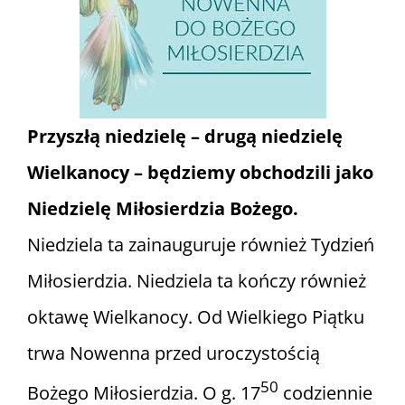
Informacje i media katolickie
Nasza parafia i lokalne wspólnoty
Przyszłą niedzielę – drugą niedzielę
Zamówienia Publiczne
Wielkanocy – będziemy obchodzili jako
Niedzielę Miłosierdzia Bożego.
Polski Ład
Niedziela ta zainauguruje również Tydzień
Kontakt
Miłosierdzia. Niedziela ta kończy również
oktawę Wielkanocy. Od Wielkiego Piątku
trwa Nowenna przed uroczystością
50
Bożego Miłosierdzia. O g. 17
codziennie