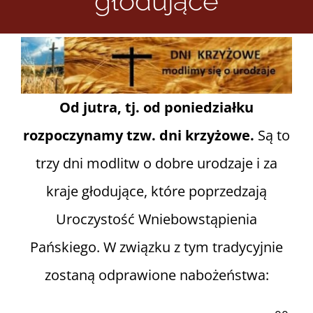
głodujące
Informacje i media katolickie
Nasza parafia i lokalne wspólnoty
Od jutra, tj. od poniedziałku
Zamówienia Publiczne
rozpoczynamy tzw. dni krzyżowe.
Są to
trzy dni modlitw o dobre urodzaje i za
Polski Ład
kraje głodujące, które poprzedzają
Kontakt
Uroczystość Wniebowstąpienia
Pańskiego. W związku z tym tradycyjnie
zostaną odprawione nabożeństwa: