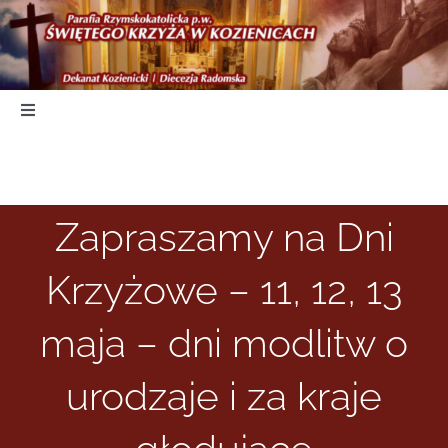
Skip
to
content
Toggle
Navigation
Start
Zapraszamy na Dni
Duszpasterstwo
Krzyżowe – 11, 12, 13
Nabożeństwa
maja – dni modlitw o
Parafia
urodzaje i za kraje
Kancelaria