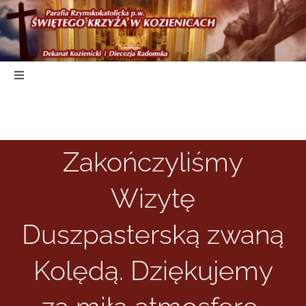
Skip
to
content
Toggle
Navigation
Start
Zakończyliśmy
Duszpasterstwo
Wizytę
Nabożeństwa
Duszpasterską zwaną
Parafia
Kolędą. Dziękujemy
Kancelaria