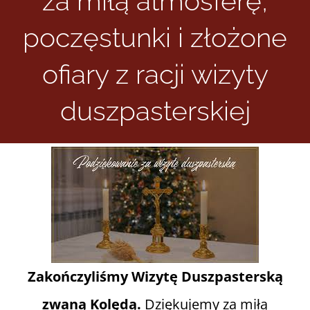
za miłą atmosferę,
poczęstunki i złożone
Informacje i media katolickie
ofiary z racji wizyty
Nasza parafia i lokalne wspólnoty
duszpasterskiej
Zamówienia Publiczne
Polski Ład
Kontakt
Zakończyliśmy Wizytę Duszpasterską
zwaną Kolędą.
Dziękujemy za miłą