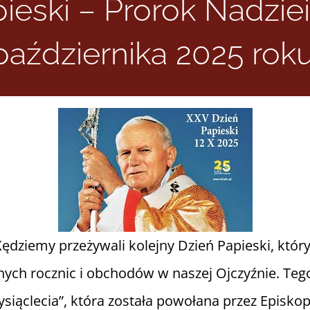
eski – Prorok Nadziei
października 2025 roku
ędziemy przeżywali kolejny Dzień Papieski, który 
żnych rocznic i obchodów w naszej Ojczyźnie. Te
iąclecia”, która została powołana przez Episkopa