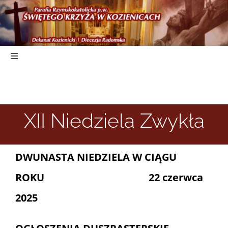
Skip
to
content
Toggle
Navigation
Start
XII Niedziela Zwykła
Duszpasterstwo
Nabożeństwa
DWUNASTA NIEDZIELA W CIĄGU
ROKU 22 czerwca
Parafia
2025
Kancelaria