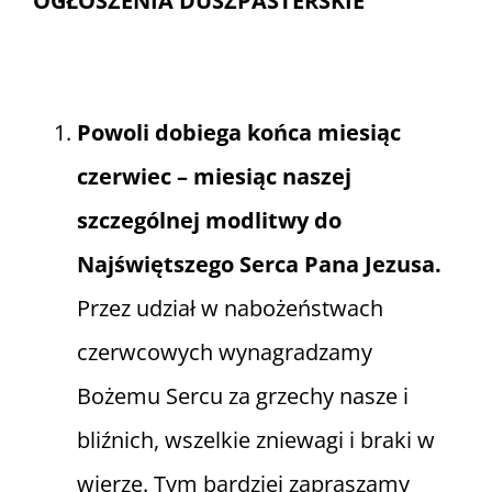
OGŁOSZENIA DUSZPASTERSKIE
Informacje i media katolickie
Nasza parafia i lokalne wspólnoty
Powoli dobiega końca miesiąc
czerwiec – miesiąc naszej
Zamówienia Publiczne
szczególnej modlitwy do
Najświętszego Serca Pana Jezusa.
Polski Ład
Przez udział w nabożeństwach
Kontakt
czerwcowych wynagradzamy
Bożemu Sercu za grzechy nasze i
bliźnich, wszelkie zniewagi i braki w
wierze. Tym bardziej zapraszamy