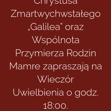
Chrystusa
Zmartwychwstałego
Informacje i media katolickie
„Galilea” oraz
Nasza parafia i lokalne wspólnoty
Wspólnota
Zamówienia Publiczne
Przymierza Rodzin
Polski Ład
Mamre zapraszają na
Wieczór
Kontakt
Uwielbienia o godz.
18:00.