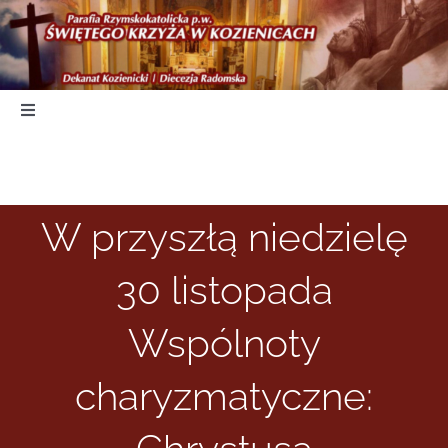
Skip
to
content
Toggle
Navigation
Start
W przyszłą niedzielę
Duszpasterstwo
30 listopada
Nabożeństwa
Wspólnoty
Parafia
charyzmatyczne:
Kancelaria