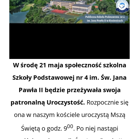
Informacje i media katolickie
Nasza parafia i lokalne wspólnoty
Zamówienia Publiczne
W środę 21 maja społeczność szkolna
Polski Ład
Szkoły Podstawowej nr 4 im. Św. Jana
Pawła II będzie przeżywała swoja
Kontakt
patronalną Uroczystość.
Rozpocznie się
ona w naszym kościele uroczystą Mszą
00
Świętą o godz. 9
. Po niej nastąpi