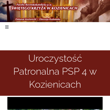
Skip
to
content
Toggle
Navigation
Start
Uroczystość
Duszpasterstwo
Patronalna PSP 4 w
Nabożeństwa
Kozienicach
Parafia
Kancelaria