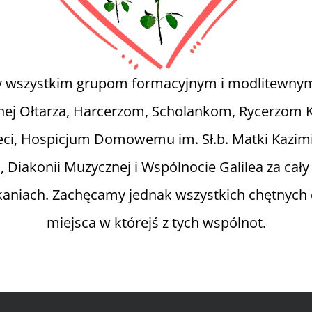
 wszystkim grupom formacyjnym i modlitewnym
icznej Ołtarza, Harcerzom, Scholankom, Rycerz
ci, Hospicjum Domowemu im. Sł.b. Matki Kazimier
, Diakonii Muzycznej i Wspólnocie Galilea za cały
kaniach. Zachęcamy jednak wszystkich chętnych d
miejsca w którejś z tych wspólnot.