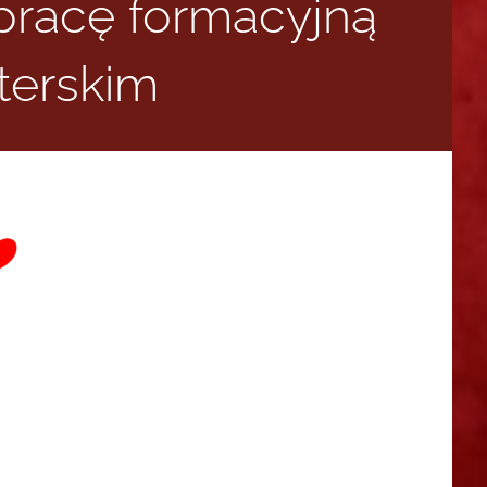
pracę formacyjną
terskim