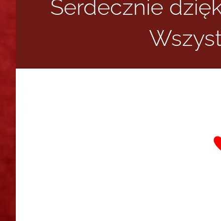
Serdecznie dzię
Wszyst