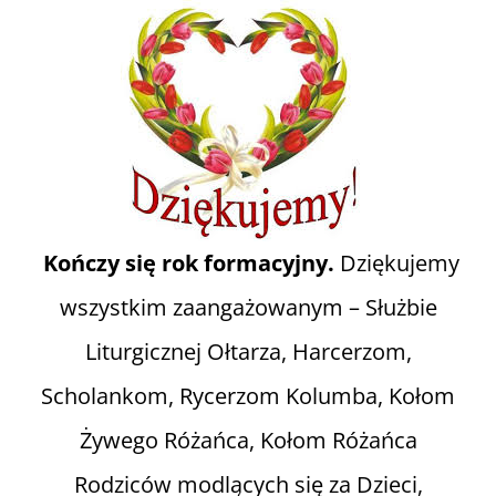
Informacje i media katolickie
Nasza parafia i lokalne wspólnoty
Zamówienia Publiczne
Kończy się rok formacyjny.
Dziękujemy
Polski Ład
wszystkim zaangażowanym – Służbie
Kontakt
Liturgicznej Ołtarza, Harcerzom,
Scholankom, Rycerzom Kolumba, Kołom
Żywego Różańca, Kołom Różańca
Rodziców modlących się za Dzieci,