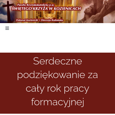
Skip
to
content
Toggle
Navigation
Start
Serdeczne
Duszpasterstwo
podziękowanie za
Nabożeństwa
cały rok pracy
Parafia
formacyjnej
Kancelaria