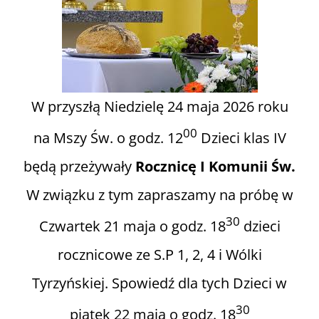
Informacje i media katolickie
Nasza parafia i lokalne wspólnoty
W przyszłą Niedzielę 24 maja 2026 roku
Zamówienia Publiczne
00
na Mszy Św. o godz. 12
Dzieci klas IV
będą przeżywały
Rocznicę I Komunii Św.
Polski Ład
W związku z tym zapraszamy na próbę w
Kontakt
30
Czwartek 21 maja o godz. 18
dzieci
rocznicowe ze S.P 1, 2, 4 i Wólki
Tyrzyńskiej. Spowiedź dla tych Dzieci w
30
piątek 22 maja o godz. 18