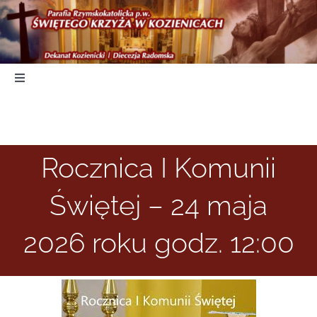
Skip
to
content
Toggle
Navigation
Start
Rocznica I Komunii
Duszpasterstwo
Świętej – 24 maja
Nabożeństwa
2026 roku godz. 12:00
Parafia
Kancelaria