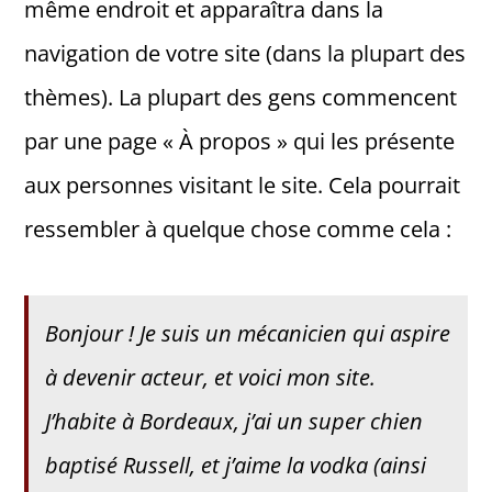
même endroit et apparaîtra dans la
Informacje i media katolickie
navigation de votre site (dans la plupart des
thèmes). La plupart des gens commencent
Nasza parafia i lokalne wspólnoty
par une page « À propos » qui les présente
aux personnes visitant le site. Cela pourrait
Zamówienia Publiczne
ressembler à quelque chose comme cela :
Polski Ład
Bonjour ! Je suis un mécanicien qui aspire
Kontakt
à devenir acteur, et voici mon site.
J’habite à Bordeaux, j’ai un super chien
baptisé Russell, et j’aime la vodka (ainsi