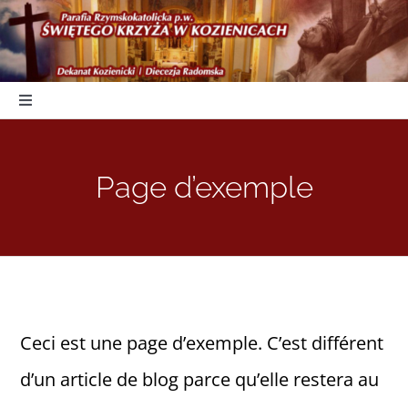
Skip
to
content
Toggle
Navigation
Start
Page d’exemple
Duszpasterstwo
Nabożeństwa
Parafia
Ceci est une page d’exemple. C’est différent
d’un article de blog parce qu’elle restera au
Kancelaria