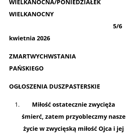
WIELKANOCNA/PONIEDZIAŁEK
Informacje i media katolickie
WIELKANOCNY
5/6
Nasza parafia i lokalne wspólnoty
kwietnia 2026
Zamówienia Publiczne
ZMARTWYCHWSTANIA
PAŃSKIEGO
Polski Ład
OGŁOSZENIA DUSZPASTERSKIE
Kontakt
Miłość ostatecznie zwycięża
śmierć, zatem przyobleczmy nasze
życie w zwycięską miłość Ojca i jej