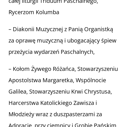
całej liturgii Triduum Paschalnego,
Rycerzom Kolumba
– Diakonii Muzycznej z Panią Organistką
za oprawę muzyczną i ubogacający śpiew
przeżycia wydarzeń Paschalnych,
– Kołom Żywego Różańca, Stowarzyszeniu
Apostolstwa Margaretka, Wspólnocie
Galilea, Stowarzyszeniu Krwi Chrystusa,
Harcerstwa Katolickiego Zawisza i
Młodzieży wraz z duszpasterzami za
Adorację przy ciemnicy i Grobie Pańskim,