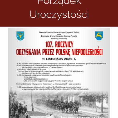
Porządek
Uroczystości
Informacje i media katolickie
Nasza parafia i lokalne wspólnoty
Zamówienia Publiczne
Polski Ład
Kontakt