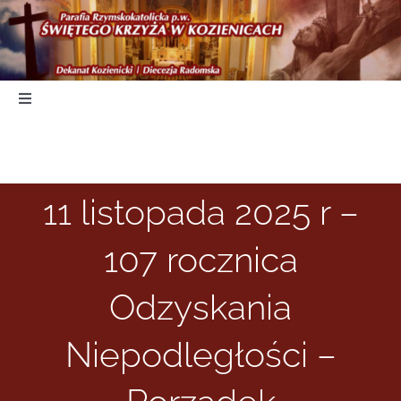
Skip
to
content
Toggle
Navigation
Start
11 listopada 2025 r –
Duszpasterstwo
107 rocznica
Nabożeństwa
Odzyskania
Parafia
Niepodległości –
Kancelaria